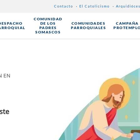
Contacto
El Catolicismo
Arquidióce
COMUNIDAD
DESPACHO
DE LOS
COMUNIDADES
CAMPAÑA
ARROQUIAL
PADRES
PARROQUIALES
PROTEMPL
SOMASCOS
N EN
ste