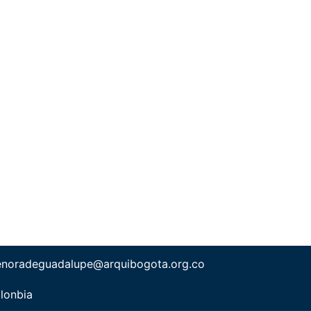
enoradeguadalupe@arquibogota.org.co
lonbia