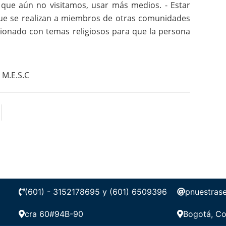
que aún no visitamos, usar más medios. - Estar
que se realizan a miembros de otras comunidades
acionado con temas religiosos para que la persona
M.E.S.C
(601) - 3152178695 y (601) 6509396
pnuestras
cra 60#94B-90
Bogotá, Co